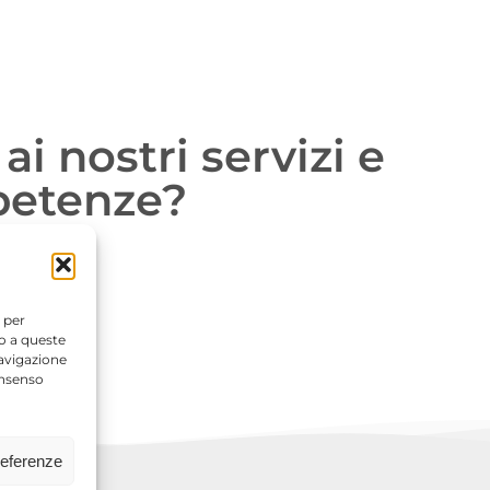
ai nostri servizi e
petenze?
 per
so a queste
navigazione
onsenso
referenze