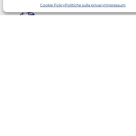
Cookie Policy
Politiche sulla privacy
Impressum
BEST VISION ITALIA SRL
IT – 20131 Milan
Via N. Piccinni, 2
Tel. 02 50041219
Politiche sulla privacy
Condizioni d’uso
Responsabilità
Impressum